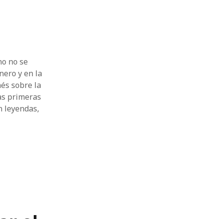
no no se
ero y en la
hés sobre la
las primeras
n leyendas,