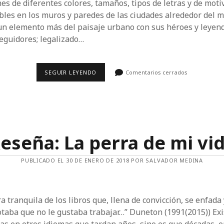
es de diferentes colores, tamaños, tipos de letras y de moti
ibles en los muros y paredes de las ciudades alrededor del 
un elemento más del paisaje urbano con sus héroes y leyend
seguidores; legalizado…
EL
SEGUIR LEYENDO
Comentarios cerrados
GRAFITI,
UNA
POSIBLE
HISTORIA
DISTINTA
eseña: La perra de mi vi
PUBLICADO EL 30 DE ENERO DE 2018 POR SALVADOR MEDINA
a tranquila de los libros que, llena de convicción, se enfada
taba que no le gustaba trabajar…” Duneton (1991(2015)) Ex