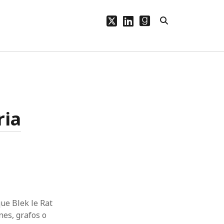
twitter
linkedin
goodreads
PÁGINAS
Bio
Blog
ria
Publicaciones
ue Blek le Rat
nes, grafos o