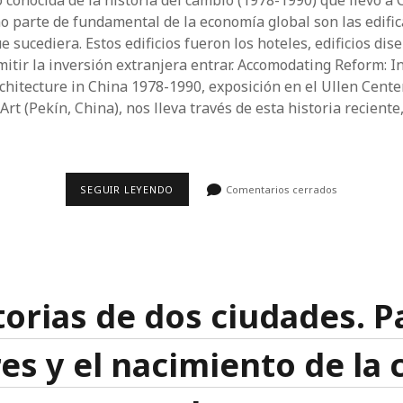
 conocida de la historia del cambio (1978-1990) que llevó a 
o parte de fundamental de la economía global son las edifi
 sucediera. Estos edificios fueron los hoteles, edificios di
mitir la inversión extranjera entrar. Accomodating Reform: I
chitecture in China 1978-1990, exposición en el Ullen Cente
t (Pekín, China), nos lleva través de esta historia reciente
HOTELES
SEGUIR LEYENDO
Comentarios cerrados
EN
CHINA.
LA
ENTRADA
A
LA
GLOBALIZACIÓN
torias de dos ciudades. Pa
es y el nacimiento de la 