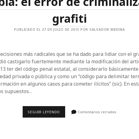
la: el error de criminaliz
LA
CIUDAD
grafiti
MODERNA
PUBLICADO EL 27 DE JULIO DE 2015 POR SALVADOR MEDINA
ecisiones más radicales que se ha dado para lidiar con el gra
dió castigarlo fuertemente mediante la modificación del artí
413 ter del código penal estatal, al considerarlo básicamente
edad privada o pública y como un “código para delimitar terr
rmación en algunos casos para cometer ilícitos” (sic). En es
dos supuestos…
PUEBLA:
SEGUIR LEYENDO
Comentarios cerrados
EL
ERROR
DE
CRIMINALIZAR
EL