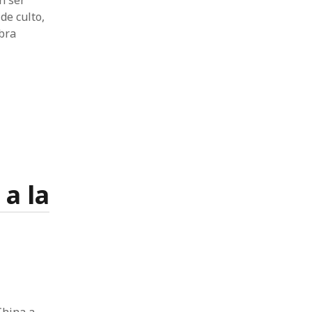
n ser
de culto,
obra
a la