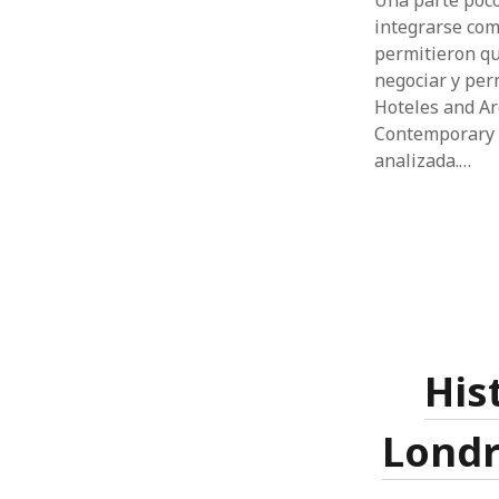
Una parte poco
integrarse com
permitieron que
negociar y per
Hoteles and Ar
Contemporary Ar
analizada.…
His
Londr