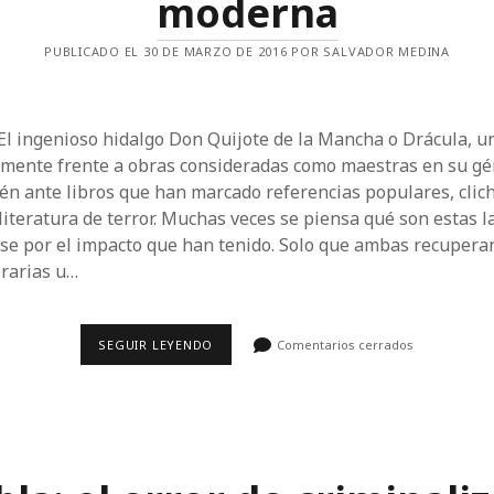
moderna
PUBLICADO EL 30 DE MARZO DE 2016 POR SALVADOR MEDINA
El ingenioso hidalgo Don Quijote de la Mancha o Drácula, u
mente frente a obras consideradas como maestras en su gén
ién ante libros que han marcado referencias populares, clic
 literatura de terror. Muchas veces se piensa qué son estas 
ase por el impacto que han tenido. Solo que ambas recupera
erarias u…
HISTORIAS
SEGUIR LEYENDO
Comentarios cerrados
DE
DOS
CIUDADES.
PARÍS,
LONDRES
Y
EL
NACIMIENTO
DE