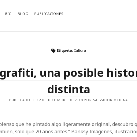
BIO
BLOG
PUBLICACIONES
CACIONES RECIENTES
ARCHIVOS
Etiqueta:
Cultura
Archivos
by Mladen Dolar (Review and
ions for the Contemporary Left)
 grafiti, una posible histo
logy of Traffic Engineering
 New Irrationalist?
ecimiento comunista de Kohei Saito
distinta
i-communist Discourse
PUBLICADO EL 12 DE DICIEMBRE DE 2018 POR SALVADOR MEDINA
pienso que he pintado algo ligeramente original, descubro q
mbién, sólo que 20 años antes.” Banksy Imágenes, ilustracio