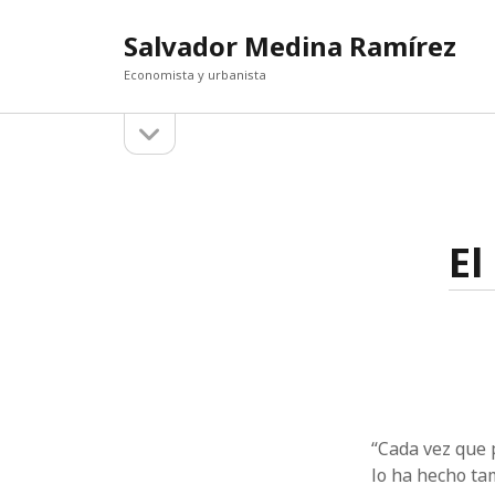
Salvador Medina Ramírez
Economista y urbanista
abrir
Barra
la
barra
lateral
PUBLI
lateral
Rumors 
Buscar
Implicat
El
The Ideo
Žižek, a
El decr
The Ant
“Cada vez que 
lo ha hecho ta