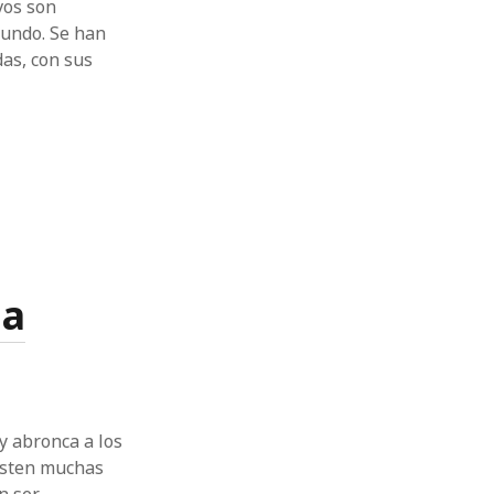
vos son
mundo. Se han
as, con sus
da
 y abronca a los
isten muchas