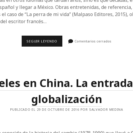
as en otros idiomas que tardan años, sino es que décadas, e
spañol y llegar a México. Obras entretenidas, de referencia, 
s el caso de “La perra de mi vida” (Malpaso Editores, 2015), 
 del escritor francés…
RESEÑA:
SEGUIR LEYENDO
Comentarios cerrados
LA
PERRA
DE
MI
VIDA
eles en China. La entrada 
globalización
PUBLICADO EL 29 DE OCTUBRE DE 2016 POR SALVADOR MEDINA