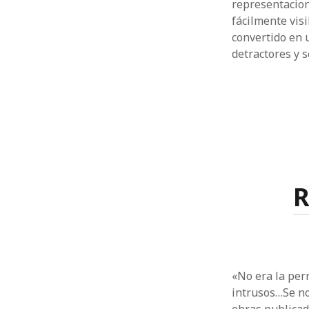
representacion
fácilmente vis
convertido en 
detractores y 
R
«No era la perr
intrusos…Se no