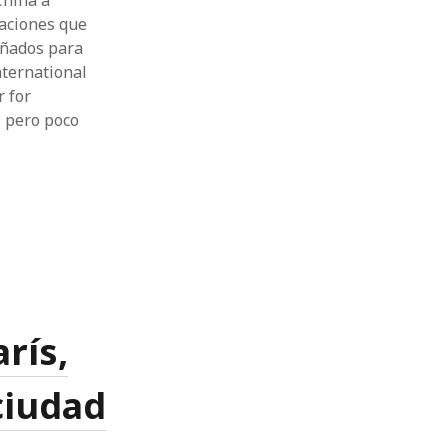
China a
caciones que
señados para
nternational
r for
, pero poco
rís,
ciudad