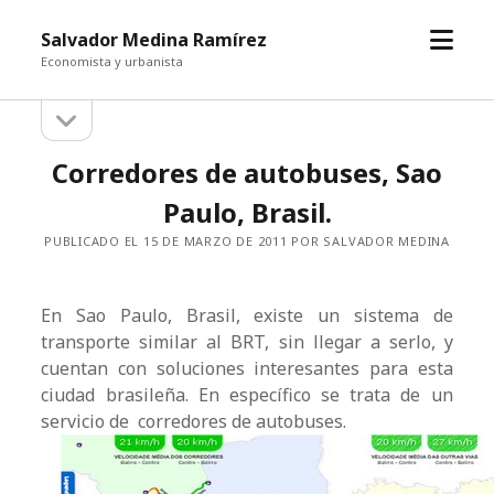
abrir
Salvador Medina Ramírez
el
Economista y urbanista
menú
abrir
Barra
la
barra
lateral
Corredores de autobuses, Sao
lateral
Paulo, Brasil.
PUBLICADO EL 15 DE MARZO DE 2011 POR SALVADOR MEDINA
En Sao Paulo, Brasil, existe un sistema de
transporte similar al BRT, sin llegar a serlo, y
cuentan con soluciones interesantes para esta
ciudad brasileña. En específico se trata de un
servicio de corredores de autobuses.