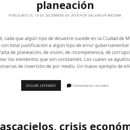
planeación
PUBLICADO EL 10 DE DICIEMBRE DE 2018 POR SALVADOR MEDINA
é, cada que algún tipo de desastre sucede en la Ciudad de Mé
a con total justificación a algún tipo de error gubernamenta
 falta de planeación, de visión, de incompetencia, de corrupc
 ser los elementos que son constantes. Los cuales se agudi
onarias de inversión de por medio. Un nuevo ejemplo de ell
ARTZ
SEGUIR LEYENDO
Comentarios cerrados
PEDREGAL
Y
EL
DERRUMBE
DE
LA
PLANEACIÓN
rascacielos, crisis económ