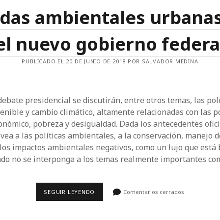
LA
das ambientales urbanas
CIUDAD
el nuevo gobierno federa
PUBLICADO EL 20 DE JUNIO DE 2018 POR SALVADOR MEDINA
ebate presidencial se discutirán, entre otros temas, las pol
enible y cambio climático, altamente relacionadas con las po
onómico, pobreza y desigualdad. Dada los antecedentes ofici
vea a las políticas ambientales, a la conservación, manejo d
 los impactos ambientales negativos, como un lujo que está
ndo no se interponga a los temas realmente importantes c
AGENDAS
SEGUIR LEYENDO
Comentarios cerrados
AMBIENTALES
URBANAS
PARA