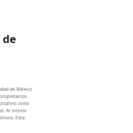
 de
iudad de México
propietarios
pitalino como
as. Al mismo
tivos. Esta