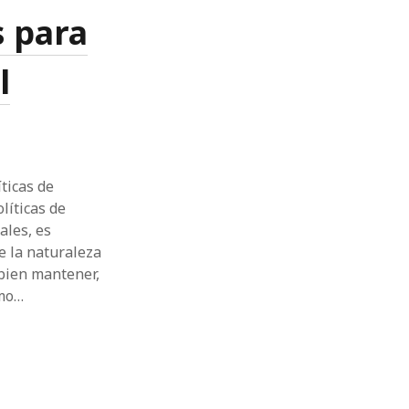
 para
l
íticas de
líticas de
ales, es
e la naturaleza
 bien mantener,
omo…