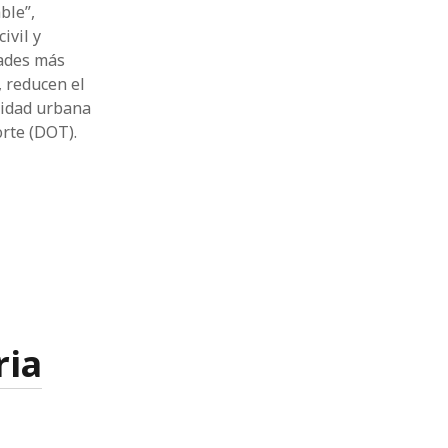
ble”,
ivil y
dades más
, reducen el
lidad urbana
orte (DOT).
ria