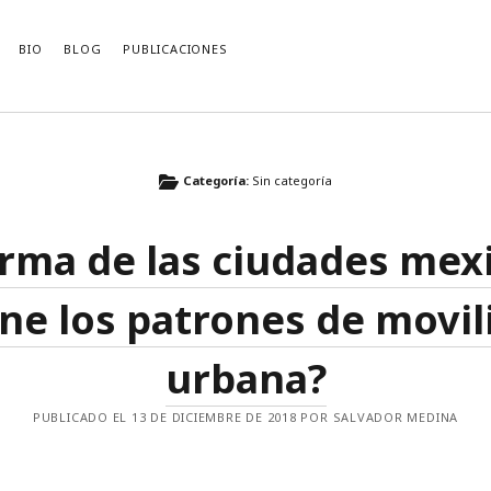
BIO
BLOG
PUBLICACIONES
CACIONES RECIENTES
ARCHIVOS
Categoría:
Sin categoría
Archivos
by Mladen Dolar (Review and
ions for the Contemporary Left)
orma de las ciudades mex
logy of Traffic Engineering
 New Irrationalist?
ecimiento comunista de Kohei Saito
ine los patrones de movil
i-communist Discourse
urbana?
PUBLICADO EL 13 DE DICIEMBRE DE 2018 POR SALVADOR MEDINA