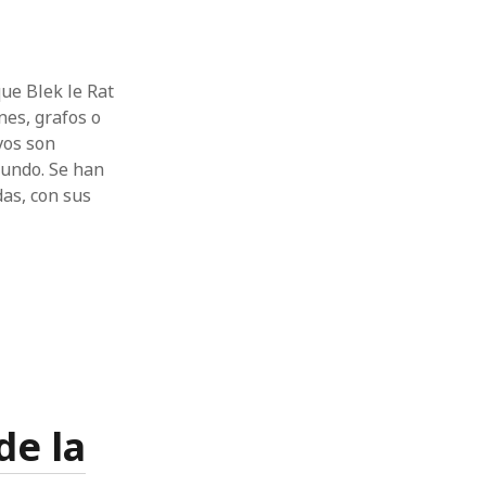
ue Blek le Rat
nes, grafos o
vos son
mundo. Se han
as, con sus
de la