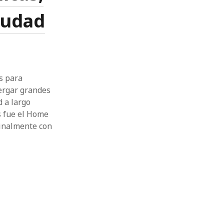
iudad
s para
bergar grandes
d a largo
s fue el Home
ginalmente con