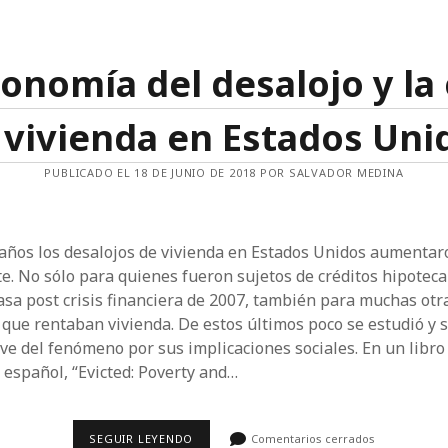
EL
NUEVO
GOBIERNO
FEDERAL
onomía del desalojo y la 
 vivienda en Estados Uni
PUBLICADO EL 18 DE JUNIO DE 2018 POR SALVADOR MEDINA
 años los desalojos de vivienda en Estados Unidos aumentar
. No sólo para quienes fueron sujetos de créditos hipoteca
asa post crisis financiera de 2007, también para muchas ot
 que rentaban vivienda. De estos últimos poco se estudió y s
ave del fenómeno por sus implicaciones sociales. En un libro
 español, “Evicted: Poverty and…
LA
SEGUIR LEYENDO
Comentarios cerrados