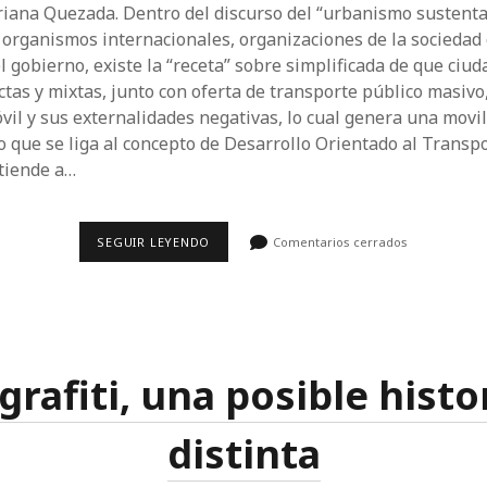
driana Quezada. Dentro del discurso del “urbanismo sustenta
organismos internacionales, organizaciones de la sociedad c
l gobierno, existe la “receta” sobre simplificada de que ciu
tas y mixtas, junto con oferta de transporte público masivo
vil y sus externalidades negativas, lo cual genera una movi
go que se liga al concepto de Desarrollo Orientado al Transp
 tiende a…
¿LA
SEGUIR LEYENDO
Comentarios cerrados
FORMA
DE
LAS
CIUDADES
MEXICANAS
DEFINE
LOS
PATRONES
 grafiti, una posible histo
DE
MOVILIDAD
URBANA?
distinta