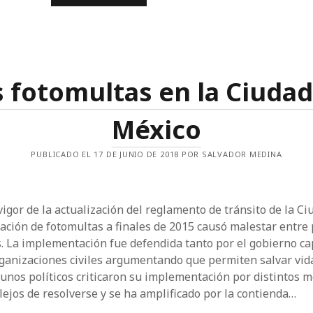
ECONOMÍA
DEL
DESALOJO
Y
LA
CRISIS
DE
VIVIENDA
s fotomultas en la Ciudad
EN
ESTADOS
UNIDOS
México
PUBLICADO EL 17 DE JUNIO DE 2018 POR SALVADOR MEDINA
vigor de la actualización del reglamento de tránsito de la C
ación de fotomultas a finales de 2015 causó malestar entre 
. La implementación fue defendida tanto por el gobierno ca
ganizaciones civiles argumentando que permiten salvar vid
unos políticos criticaron su implementación por distintos mo
lejos de resolverse y se ha amplificado por la contienda…