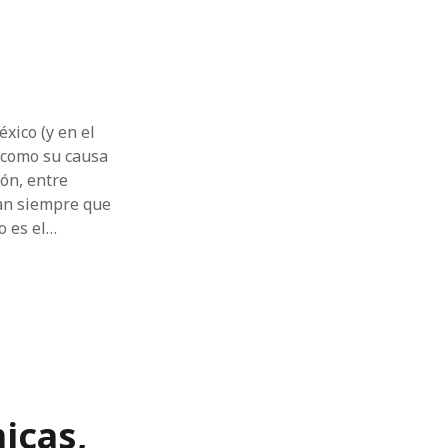
xico (y en el
l como su causa
ión, entre
zan siempre que
o es el…
icas,