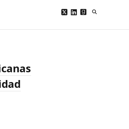
twitter
linkedin
goodreads
PÁGINAS
Bio
Blog
icanas
Publicaciones
idad