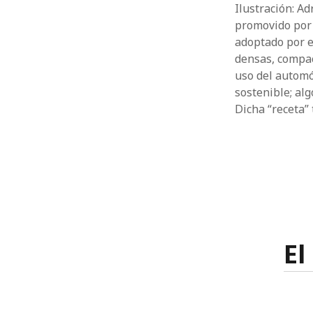
Ilustración: A
promovido por 
adoptado por e
densas, compac
uso del automó
sostenible; al
Dicha “receta”
El