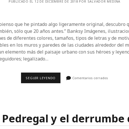
PUBLICADO EL 12 DE DICIEMBRE DE 2018 POR SALVADOR MEDINA
pienso que he pintado algo ligeramente original, descubro q
mbién, sólo que 20 años antes.” Banksy Imágenes, ilustracio
es de diferentes colores, tamaños, tipos de letras y de moti
ibles en los muros y paredes de las ciudades alrededor del 
un elemento más del paisaje urbano con sus héroes y leyend
seguidores; legalizado…
EL
SEGUIR LEYENDO
Comentarios cerrados
GRAFITI,
UNA
POSIBLE
HISTORIA
DISTINTA
 Pedregal y el derrumbe 