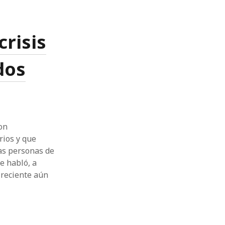
crisis
dos
on
rios y que
ras personas de
e habló, a
 reciente aún