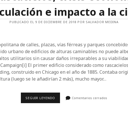
culación e impacto a la c
PUBLICADO EL 9 DE DICIEMBRE DE 2018 POR SALVADOR MEDINA
politana de calles, plazas, vías férreas y parques concebido
jido urbano de edificios de alturas caminables no puede al
ltos utilitarios sin causar daños irreparables a su viabilida
e Campaign[i] El primer edificio considerado como rascacielo
ding, construido en Chicago en el año de 1885. Contaba ori
altura (luego se le añadirían 2 más), mucho mayor…
LOS
SEGUIR LEYENDO
Comentarios cerrados
RASCACIELOS,
CRISIS
ECONÓMICAS,
ESPECULACIÓN
E
IMPACTO
A