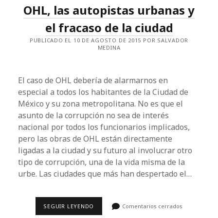
CLARA:
OHL, las autopistas urbanas y
LAS
RAZONES
DE
el fracaso de la ciudad
LAS
SIN
PUBLICADO EL 10 DE AGOSTO DE 2015 POR SALVADOR
RAZÓN
MEDINA
El caso de OHL debería de alarmarnos en
especial a todos los habitantes de la Ciudad de
México y su zona metropolitana. No es que el
asunto de la corrupción no sea de interés
nacional por todos los funcionarios implicados,
pero las obras de OHL están directamente
ligadas a la ciudad y su futuro al involucrar otro
tipo de corrupción, una de la vida misma de la
urbe. Las ciudades que más han despertado el…
OHL,
SEGUIR LEYENDO
Comentarios cerrados
LAS