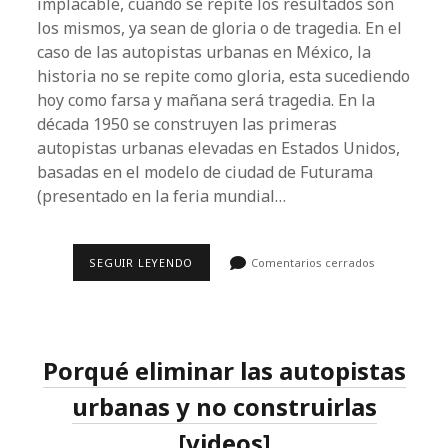
implacable, cuando se repite los resultados son
los mismos, ya sean de gloria o de tragedia. En el
caso de las autopistas urbanas en México, la
historia no se repite como gloria, esta sucediendo
hoy como farsa y mañana será tragedia. En la
década 1950 se construyen las primeras
autopistas urbanas elevadas en Estados Unidos,
basadas en el modelo de ciudad de Futurama
(presentado en la feria mundial…
AUTOPISTAS
SEGUIR LEYENDO
Comentarios cerrados
URBANAS:
LA
HISTORIA
COMO
FARSA
Y
Porqué eliminar las autopistas
TRAGEDIA
urbanas y no construirlas
[videos]