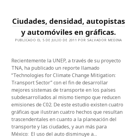
HISTORIA
Y
REVUELTAS,
UNA
Ciudades, densidad, autopistas
LECCIÓN
PARA
MÉXICO.
y automóviles en gráficas.
PUBLICADO EL 5 DE JULIO DE 2011 POR SALVADOR MEDINA
Recientemente la UNEP, a través de su proyecto
TNA, ha publicado un reporte llamado
“Technologies for Climate Change Mitigation:
Transport Sector” con el fin de desarrollar
mejores sistemas de transporte en los países
subdesarrollados al mismo tiempo que reducen
emisiones de C02. De este estudio existen cuatro
gráficas que ilustran cuatro hechos que resultan
trascendentales en cuanto a la planeación del
transporte y las ciudades, y aun más para
México: El uso del auto disminuye a…