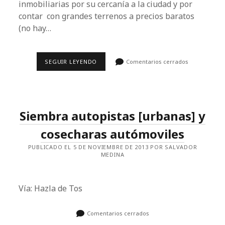
inmobiliarias por su cercanía a la ciudad y por
contar con grandes terrenos a precios baratos
(no hay…
SANTA
SEGUIR LEYENDO
Comentarios cerrados
FE
Y
OBRAS
VIALES:
CUANDO
EL
Siembra autopistas [urbanas] y
GDF
SE
SOMETIÓ
cosecharas autómoviles
AL
DESARROLLO
PUBLICADO EL 5 DE NOVIEMBRE DE 2013 POR SALVADOR
INMOBILIARIO
MEDINA
Vía: Hazla de Tos
Comentarios cerrados