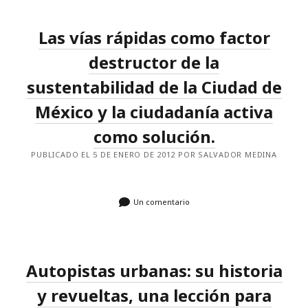
URBANAS
Y
NO
Las vías rápidas como factor
CONSTRUIRLAS
[VIDEOS]
destructor de la
sustentabilidad de la Ciudad de
México y la ciudadanía activa
como solución.
PUBLICADO EL 5 DE ENERO DE 2012 POR SALVADOR MEDINA
Un comentario
Autopistas urbanas: su historia
y revueltas, una lección para