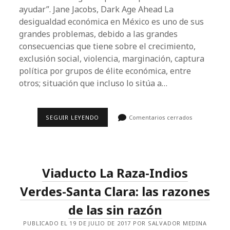
ayudar”. Jane Jacobs, Dark Age Ahead La
desigualdad económica en México es uno de sus
grandes problemas, debido a las grandes
consecuencias que tiene sobre el crecimiento,
exclusión social, violencia, marginación, captura
política por grupos de élite económica, entre
otros; situación que incluso lo sitúa a…
PORQUÉ
SEGUIR LEYENDO
Comentarios cerrados
LA
INVERSIÓN
EN
INFRAESTRUCTURA
PARA
EL
Viaducto La Raza-Indios
AUTO
GENERA
MAYOR
Verdes-Santa Clara: las razones
DESIGUALDAD
de las sin razón
PUBLICADO EL 19 DE JULIO DE 2017 POR SALVADOR MEDINA