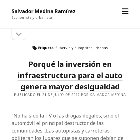
abrir
Salvador Medina Ramírez
el
Economista y urbanista
menú
abrir
Barra
la
barra
lateral
lateral
Etiqueta:
Supervía y autopistas urbanas
Porqué la inversión en
infraestructura para el auto
genera mayor desigualdad
PUBLICADO EL 21 DE JULIO DE 2017 POR SALVADOR MEDINA
“No ha sido la TV o las drogas ilegales, sino el
automóvil el principal destructor de las
comunidades…Las autopistas y carreteras
obliteran los lugares que se suponen debían de