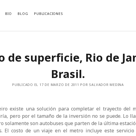
BIO
BLOG
PUBLICACIONES
CACIONES RECIENTES
ARCHIVOS
 de superficie, Rio de Ja
Archivos
by Mladen Dolar (Review and
ions for the Contemporary Left)
logy of Traffic Engineering
Brasil.
 New Irrationalist?
ecimiento comunista de Kohei Saito
PUBLICADO EL 17 DE MARZO DE 2011 POR SALVADOR MEDINA
i-communist Discourse
eiro existe una solución para completar el trayecto del 
ía, pero por el tamaño de la inversión no se puede. Lo l
ero solamente son autobuses que parten de la última estació
s. El costo de un viaje en el metro incluye este servicio 