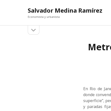
Salvador Medina Ramírez
Economista y urbanista
abrir
Barra
la
barra
lateral
PUBLI
lateral
Metro
Rumors 
Buscar
Implicat
The Ideo
Žižek, a
El decr
The Ant
En Rio de Jan
donde convendr
superficie”, p
y paradas fija