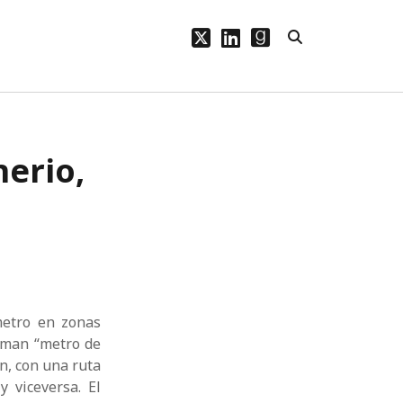
twitter
linkedin
goodreads
PÁGINAS
nerio,
Bio
Blog
Publicaciones
metro en zonas
laman “metro de
n, con una ruta
y viceversa. El