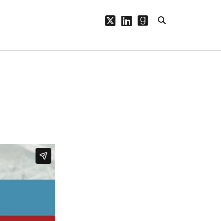
twitter
linkedin
goodreads
PÁGINAS
Bio
Blog
Publicaciones