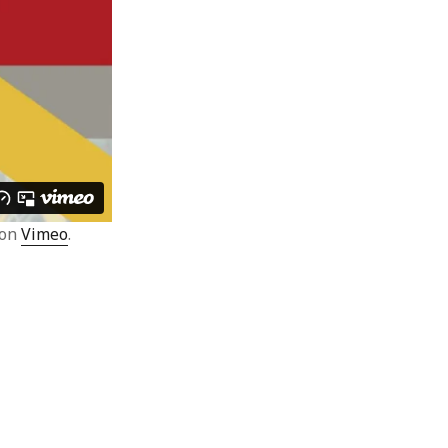
on
Vimeo
.