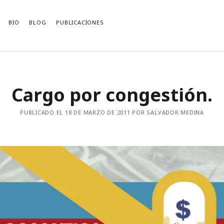
BIO
BLOG
PUBLICACIONES
CACIONES RECIENTES
ARCHIVOS
Cargo por congestión.
Archivos
by Mladen Dolar (Review and
ions for the Contemporary Left)
logy of Traffic Engineering
PUBLICADO EL 18 DE MARZO DE 2011 POR SALVADOR MEDINA
 New Irrationalist?
ecimiento comunista de Kohei Saito
i-communist Discourse