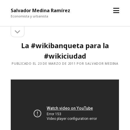
abrir
Salvador Medina Ramírez
el
Economista y urbanista
menú
abrir
Barra
la
barra
lateral
La #wikibanqueta para la
lateral
#wikiciudad
PUBLICADO EL 23 DE MARZO DE 2011 POR SALVADOR MEDINA