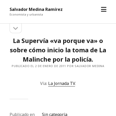
abrir
Salvador Medina Ramírez
el
Economista y urbanista
menú
abrir
Barra
la
barra
lateral
La Supervía «va porque va» o
lateral
sobre cómo inicio la toma de La
Malinche por la policía.
PUBLICADO EL 2 DE ENERO DE 2011 POR SALVADOR MEDINA
Vía:
La Jornada TV
.
Publicado en
Sin categoría