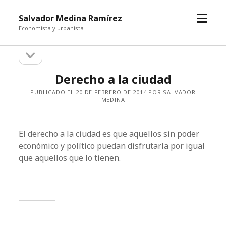
abrir
Salvador Medina Ramírez
el
Economista y urbanista
menú
abrir
Barra
la
barra
lateral
Derecho a la ciudad
lateral
PUBLICADO EL 20 DE FEBRERO DE 2014 POR SALVADOR
MEDINA
El derecho a la ciudad es que aquellos sin poder
económico y político puedan disfrutarla por igual
que aquellos que lo tienen.