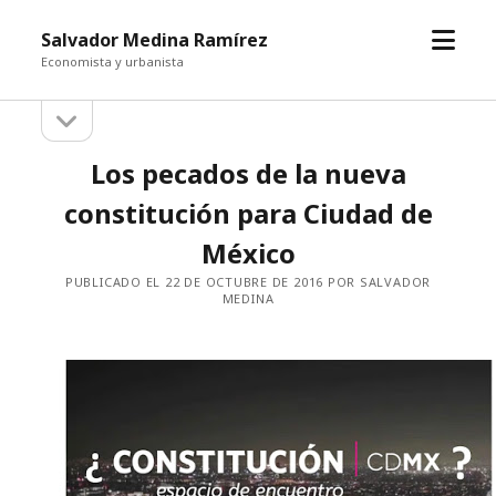
abrir
Salvador Medina Ramírez
el
Economista y urbanista
menú
abrir
Barra
la
barra
lateral
Los pecados de la nueva
lateral
constitución para Ciudad de
México
PUBLICADO EL 22 DE OCTUBRE DE 2016 POR SALVADOR
MEDINA