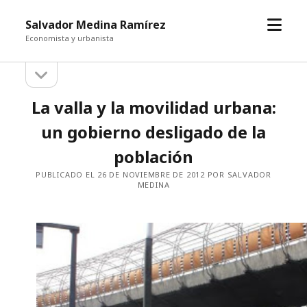
abrir
Salvador Medina Ramírez
el
Economista y urbanista
menú
abrir
Barra
la
barra
lateral
La valla y la movilidad urbana:
lateral
un gobierno desligado de la
población
PUBLICADO EL 26 DE NOVIEMBRE DE 2012 POR SALVADOR
MEDINA