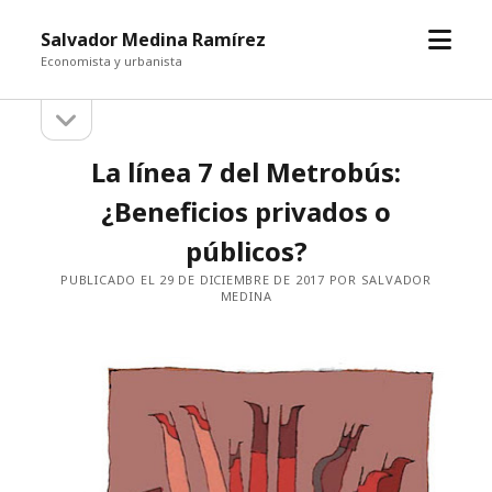
abrir
Salvador Medina Ramírez
el
Economista y urbanista
menú
abrir
Barra
la
barra
lateral
La línea 7 del Metrobús:
lateral
¿Beneficios privados o
públicos?
PUBLICADO EL 29 DE DICIEMBRE DE 2017 POR SALVADOR
MEDINA