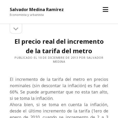
abrir
Salvador Medina Ramírez
el
Economista y urbanista
menú
abrir
Barra
la
barra
lateral
El precio real del incremento
lateral
de la tarifa del metro
PUBLICADO EL 10 DE DICIEMBRE DE 2013 POR SALVADOR
MEDINA
El incremento de la tarifa del metro en precios
nominales (sin descontar la inflación) es fue del
66%. Se puede argumentar que no esta tan alto,
si se toma la inflación.
Ahora bien, si se toma en cuenta la inflación,
desde el último incremento de la tarifa (1ero de
enero de 2010, cuando se incremento de 2 a 3