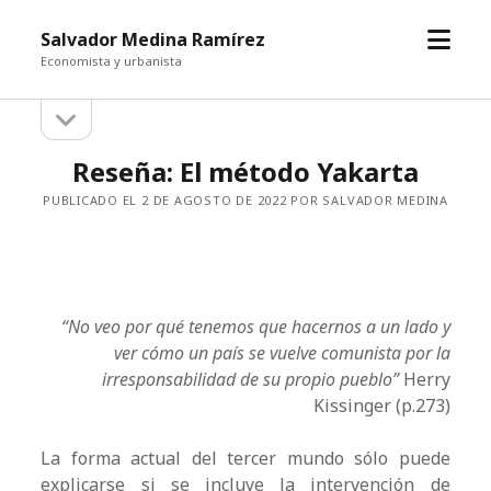
abrir
Salvador Medina Ramírez
el
Economista y urbanista
menú
abrir
Barra
la
barra
lateral
Reseña: El método Yakarta
lateral
PUBLICADO EL 2 DE AGOSTO DE 2022 POR SALVADOR MEDINA
“No veo por qué tenemos que hacernos a un lado y
ver cómo un país se vuelve comunista por la
irresponsabilidad de su propio pueblo”
Herry
Kissinger (p.273)
La forma actual del tercer mundo sólo puede
explicarse si se incluye la intervención de