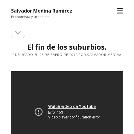
abrir
Salvador Medina Ramírez
el
Economista y urbanista
menú
abrir
Barra
la
barra
lateral
El fin de los suburbios.
lateral
PUBLICADO EL 25 DE ENERO DE 2012 POR SALVADOR MEDINA