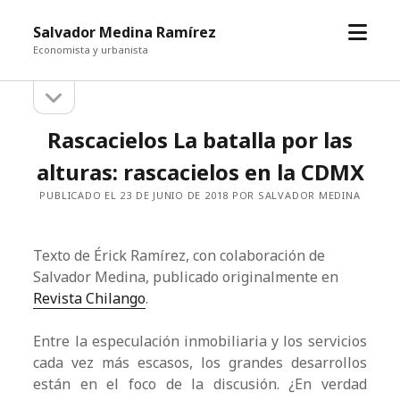
abrir
Salvador Medina Ramírez
el
Economista y urbanista
menú
abrir
Barra
la
barra
lateral
Rascacielos La batalla por las
lateral
alturas: rascacielos en la CDMX
PUBLICADO EL 23 DE JUNIO DE 2018 POR SALVADOR MEDINA
Texto de Érick Ramírez, con colaboración de
Salvador Medina, publicado originalmente en
Revista Chilango
.
Entre la especulación inmobiliaria y los servicios
cada vez más escasos, los grandes desarrollos
están en el foco de la discusión. ¿En verdad