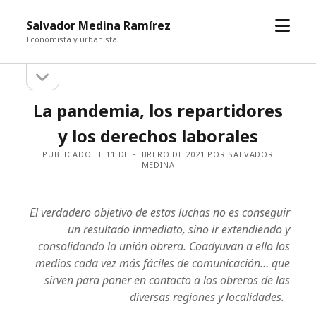
abrir
Salvador Medina Ramírez
el
Economista y urbanista
menú
abrir
Barra
la
barra
lateral
La pandemia, los repartidores
lateral
y los derechos laborales
PUBLICADO EL 11 DE FEBRERO DE 2021 POR SALVADOR
MEDINA
El verdadero objetivo de estas luchas no es conseguir
un resultado inmediato, sino ir extendiendo y
consolidando la unión obrera. Coadyuvan a ello los
medios cada vez más fáciles de comunicación… que
sirven para poner en contacto a los obreros de las
diversas regiones y localidades.