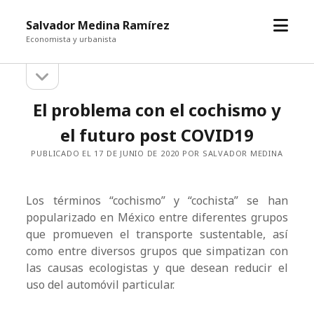
abrir
Salvador Medina Ramírez
el
Economista y urbanista
menú
abrir
Barra
la
barra
lateral
El problema con el cochismo y
lateral
el futuro post COVID19
PUBLICADO EL 17 DE JUNIO DE 2020 POR SALVADOR MEDINA
Los términos “cochismo” y “cochista” se han
popularizado en México entre diferentes grupos
que promueven el transporte sustentable, así
como entre diversos grupos que simpatizan con
las causas ecologistas y que desean reducir el
uso del automóvil particular.