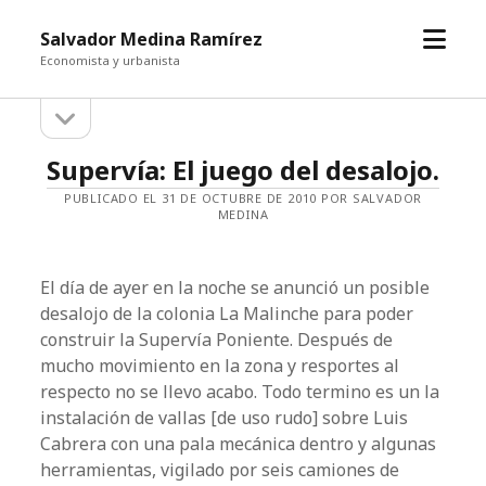
abrir
Salvador Medina Ramírez
el
Economista y urbanista
menú
abrir
Barra
la
barra
lateral
Salvador
Supervía: El juego del desalojo.
lateral
Medina
PUBLICADO EL 31 DE OCTUBRE DE 2010 POR SALVADOR
MEDINA
Ramírez
Entradas
El día de ayer en la noche se anunció un posible
desalojo de la colonia La Malinche para poder
construir la Supervía Poniente. Después de
mucho movimiento en la zona y resportes al
respecto no se llevo acabo. Todo termino es un la
instalación de vallas [de uso rudo] sobre Luis
Cabrera con una pala mecánica dentro y algunas
herramientas, vigilado por seis camiones de