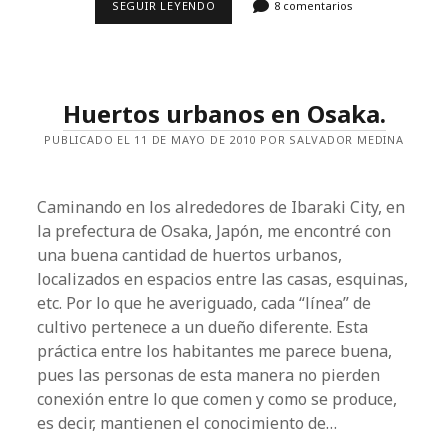
ORDEN
SEGUIR LEYENDO
8 comentarios
PARA
SUBIR
Y
BAJAR
DEL
TREN
Huertos urbanos en Osaka.
Y
DEL
PUBLICADO EL 11 DE MAYO DE 2010 POR SALVADOR MEDINA
METRO
EN
JAPÓN.
Caminando en los alrededores de Ibaraki City, en
la prefectura de Osaka, Japón, me encontré con
una buena cantidad de huertos urbanos,
localizados en espacios entre las casas, esquinas,
etc. Por lo que he averiguado, cada “línea” de
cultivo pertenece a un dueño diferente. Esta
práctica entre los habitantes me parece buena,
pues las personas de esta manera no pierden
conexión entre lo que comen y como se produce,
es decir, mantienen el conocimiento de…