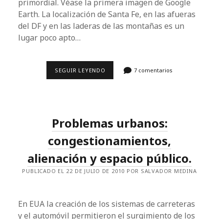
primordial. Véase la primera imagen de Google
Earth. La localización de Santa Fe, en las afueras
del DF y en las laderas de las montañas es un
lugar poco apto…
SANTA
SEGUIR LEYENDO
7 comentarios
FE,
SUPERVÍA
PONIENTE,
TRANSPORTE
PÚBLICO
Y
Problemas urbanos:
LA
FALACIA
DEL
congestionamientos,
RTP.
alienación y espacio público.
PUBLICADO EL 22 DE JULIO DE 2010 POR SALVADOR MEDINA
En EUA la creación de los sistemas de carreteras
y el automóvil permitieron el surgimiento de los